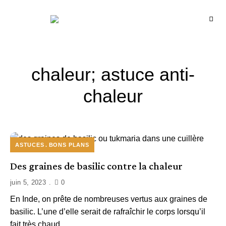
Recettes
BCOOK
de
l'Inde
et
de
l'Océan
indien
chaleur; astuce anti-
chaleur
ASTUCES
BONS PLANS
Des graines de basilic contre la chaleur
juin 5, 2023
0
En Inde, on prête de nombreuses vertus aux graines de
basilic. L’une d’elle serait de rafraîchir le corps lorsqu’il
fait très chaud.