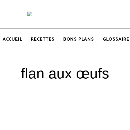
Recettes
BCOOK
de
l'Inde
et
de
ACCUEIL
RECETTES
BONS PLANS
GLOSSAIRE
l'Océan
indien
flan aux œufs