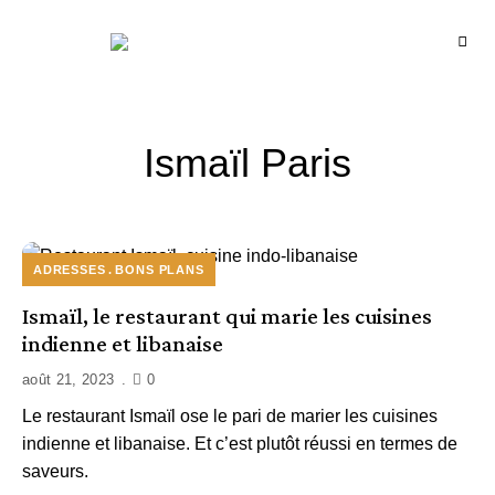
Recettes
BCOOK
de
l'Inde
et
de
l'Océan
indien
Ismaïl Paris
ADRESSES
BONS PLANS
Ismaïl, le restaurant qui marie les cuisines
indienne et libanaise
août 21, 2023
0
Le restaurant Ismaïl ose le pari de marier les cuisines
indienne et libanaise. Et c’est plutôt réussi en termes de
saveurs.