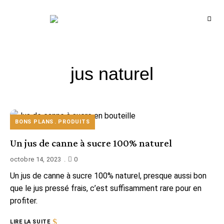
Recettes
BCOOK
de
l'Inde
et
de
l'Océan
indien
jus naturel
BONS PLANS
PRODUITS
Un jus de canne à sucre 100% naturel
octobre 14, 2023
0
Un jus de canne à sucre 100% naturel, presque aussi bon
que le jus pressé frais, c’est suffisamment rare pour en
profiter.
LIRE LA SUITE