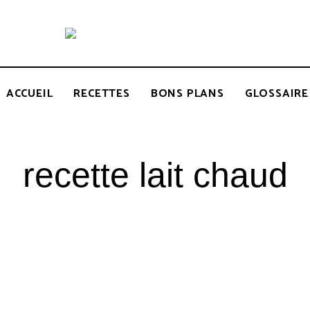
Recettes
BCOOK
de
l'Inde
et
de
ACCUEIL
RECETTES
BONS PLANS
GLOSSAIRE
l'Océan
indien
recette lait chaud