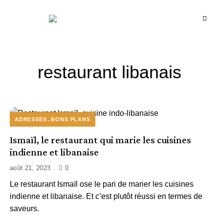
Recettes
BCOOK
de
l'Inde
et
de
l'Océan
indien
restaurant libanais
ADRESSES
BONS PLANS
Ismaïl, le restaurant qui marie les cuisines
indienne et libanaise
août 21, 2023
0
Le restaurant Ismaïl ose le pari de marier les cuisines
indienne et libanaise. Et c’est plutôt réussi en termes de
saveurs.