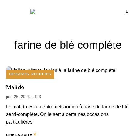
Recettes
BCOOK
de
l'Inde
et
de
l'Océan
indien
farine de blé complète
DESSERTS
RECETTES
Malido
juin 26, 2023
3
Ls malido est un entremets indien à base de farine de blé
semi-complète. On le sert à certaines occasions
particulières.
LIRE LA SUITE