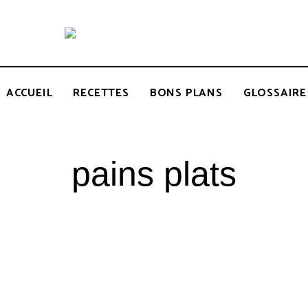
Recettes
BCOOK
de
l'Inde
et
de
ACCUEIL
RECETTES
BONS PLANS
GLOSSAIRE
l'Océan
indien
pains plats