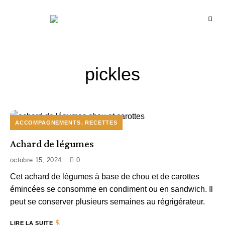
Recettes
BCOOK
de
l'Inde
et
de
l'Océan
indien
pickles
ACCOMPAGNEMENTS
RECETTES
Achard de légumes
octobre 15, 2024
0
Cet achard de légumes à base de chou et de carottes
émincées se consomme en condiment ou en sandwich. Il
peut se conserver plusieurs semaines au régrigérateur.
LIRE LA SUITE