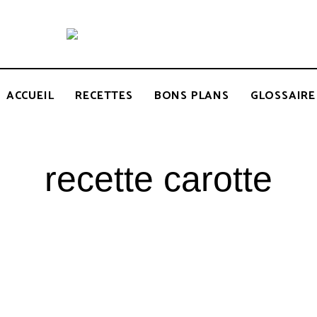
Recettes
BCOOK
de
l'Inde
et
de
ACCUEIL
RECETTES
BONS PLANS
GLOSSAIRE
l'Océan
indien
recette carotte