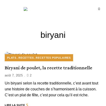
Recettes
BCOOK
de
l'Inde
et
de
l'Océan
indien
biryani
PLATS
RECETTES
RECETTES POPULAIRES
Biryani de poulet, la recette traditionnelle
août 7, 2025
2
Un biryani selon la recette traditionnelle, c’est avant tout
une histoire de couches de s’harmonisent à la cuisson.
C’est un plat de fête, c’est pour cela qu’il est riche.
LIRE LA SUITE