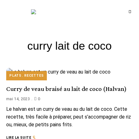
Recettes
BCOOK
de
l'Inde
et
de
l'Océan
indien
curry lait de coco
PLATS
RECETTES
Curry de veau braisé au lait de coco (Halvan)
mai 14, 2023
0
Le halvan est un curry de veau au du lait de coco. Cette
recette, très facile à préparer, peut s’accompagner de riz
ou, mieux, de petits pains frits.
LIRE LA SUITE