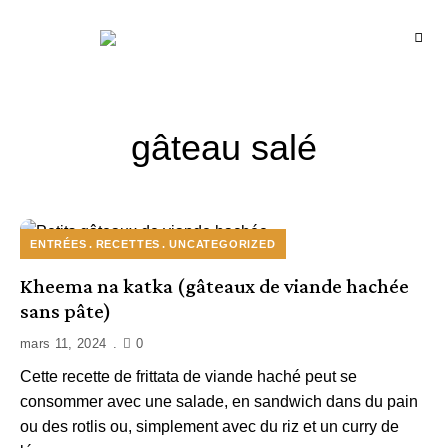
Recettes
BCOOK
de
l'Inde
et
de
l'Océan
indien
gâteau salé
ENTRÉES
RECETTES
UNCATEGORIZED
Kheema na katka (gâteaux de viande hachée
sans pâte)
mars 11, 2024
0
Cette recette de frittata de viande haché peut se
consommer avec une salade, en sandwich dans du pain
ou des rotlis ou, simplement avec du riz et un curry de