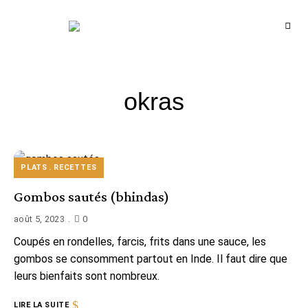
Recettes
BCOOK
de
l'Inde
et
de
l'Océan
indien
okras
PLATS
RECETTES
Gombos sautés (bhindas)
août 5, 2023
0
Coupés en rondelles, farcis, frits dans une sauce, les
gombos se consomment partout en Inde. Il faut dire que
leurs bienfaits sont nombreux.
LIRE LA SUITE