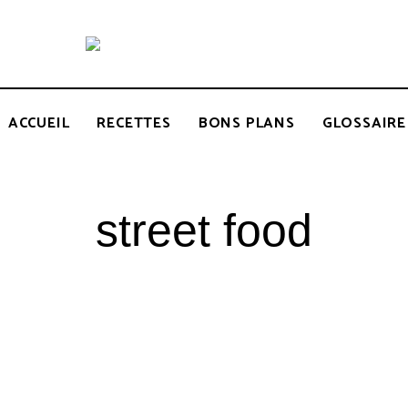
Recettes
BCOOK
de
l'Inde
et
de
ACCUEIL
RECETTES
BONS PLANS
GLOSSAIRE
l'Océan
indien
street food