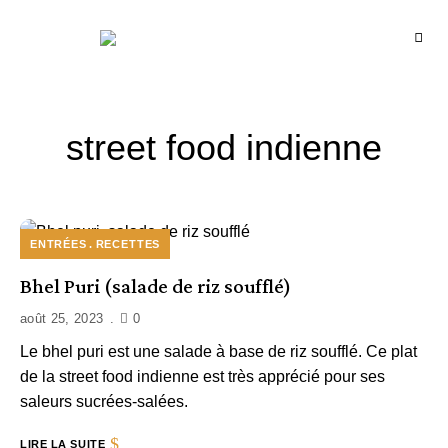
Recettes
BCOOK
de
l'Inde
et
de
l'Océan
indien
street food indienne
ENTRÉES
RECETTES
Bhel Puri (salade de riz soufflé)
août 25, 2023
0
Le bhel puri est une salade à base de riz soufflé. Ce plat
de la street food indienne est très apprécié pour ses
saleurs sucrées-salées.
LIRE LA SUITE