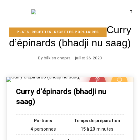
Recettes
BCOOK
de
l'Inde
Curry
et
PLATS
de
RECETTES
RECETTES POPULAIRES
l'Océan
d’épinards (bhadji nu saag)
indien
By
bilkiss chopra
juillet 26, 2023
Épingl
Impri
Curry d’épinards (bhadji nu
e
mer
saag)
Portions
Temps de préparation
4
personnes
15 à 20
minutes