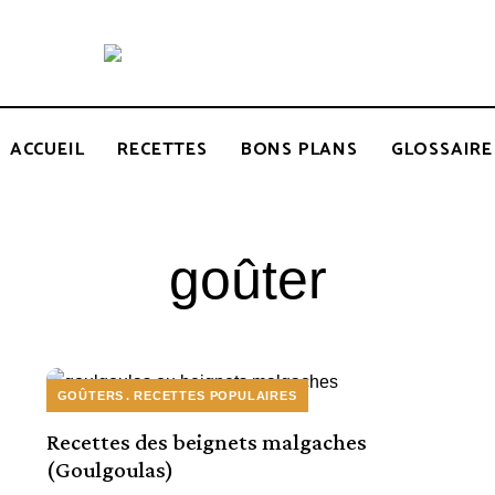
Recettes
BCOOK
de
l'Inde
et
de
ACCUEIL
RECETTES
BONS PLANS
GLOSSAIRE
l'Océan
indien
goûter
GOÛTERS
RECETTES POPULAIRES
Recettes des beignets malgaches
(Goulgoulas)