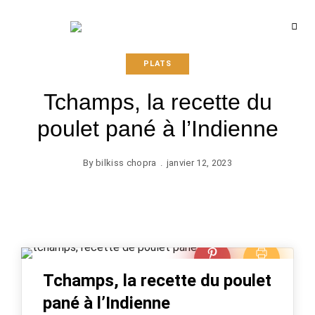
Recettes
BCOOK
de
l'Inde
et
PLATS
de
l'Océan
indien
Tchamps, la recette du
poulet pané à l’Indienne
By
bilkiss chopra
janvier 12, 2023
Épingl
Impri
Tchamps, la recette du poulet
e
mer
pané à l’Indienne