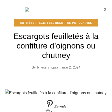
Recettes
BCOOK
de
l'Inde
et
ENTRÉES
RECETTES
RECETTES POPULAIRES
de
l'Océan
indien
Escargots feuilletés à la
confiture d’oignons ou
chutney
By
bilkiss chopra
mai 2, 2024
Épingle